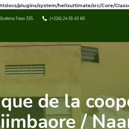
/htdocs/plugins/system/helixultimate/src/Core/Clas
Burkina Faso 335.
(+226) 24 55 43 85
ique de la coop
iimbaore / Na