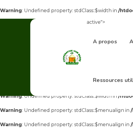
Warning
: Undefined property: stdClass::$width in
/htdo
active">
Warning
: Undefined property: stdClass::$width in
/htdo
Warning
: Undefined property: stdClass::$menualign in
A propos
A
Warning
: Undefined property: stdClass::$menualign in
Warning
: Undefined property: stdClass::$menualign in
Ressources uti
Warning
: Undefined property: stdClass::$width in
/htdo
Warning
: Undefined property: stdClass::$width in
/htdo
Warning
: Undefined property: stdClass::$menualign in
Warning
: Undefined property: stdClass::$menualign in