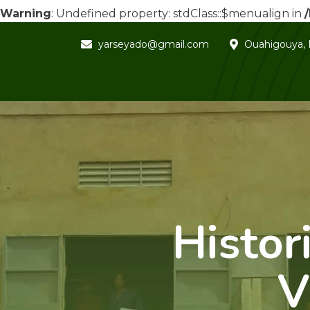
Warning
: Undefined property: stdClass::$menualign in
yarseyado@gmail.com
Ouahigouya, 
Histor
V