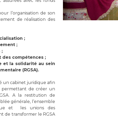
 assurées avec les fonds
pour l’organisation de son
cement de réalisation des
alisation ;
lement ;
 ;
t des compétences ;
et la solidarité au sein
imentaire (RGSA).
 un cabinet juridique afin
o permettant de créer un
A. A la restitution de
blée générale, l’ensemble
que et les unions des
 de transformer le RGSA