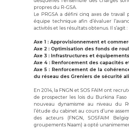
desquelles l’ensemble des charges sont
propres du R-GSA.
Le PRGSA a défini cinq axes de travail 
équipe technique afin d’évaluer l’avan
activités et les résultats obtenus. Il s’agit :
Axe 1 : Approvisionnement et commerci
Axe 2 : Optimisation des fonds de rou
Axe 3 : Infrastructures et équipements
Axe 4 : Renforcement des capacités e
Axe 5 : Renforcement de la cohérence 
du réseau des Greniers de sécurité al
En 2014, la FNGN et SOS FAIM ont recruté
de prospecter les lois du Burkina Fas
nouveau dynamisme au niveau du RGS
l’étude du cabinet au cours d’une assem
des acteurs (FNGN, SOSFAIM Belgi
groupements Naam) a opté unanimement