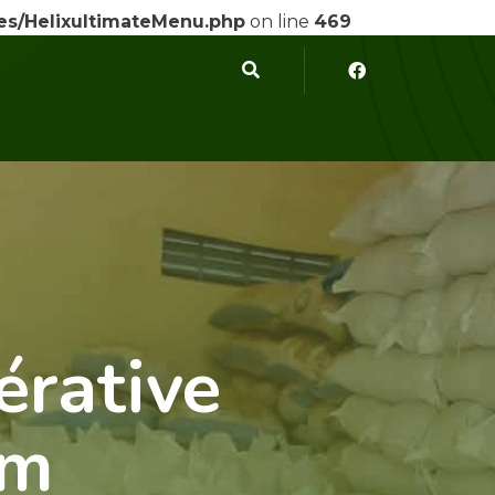
ses/HelixultimateMenu.php
on line
469
érative
am