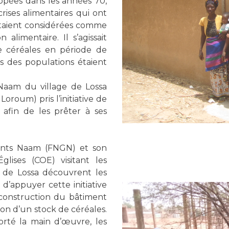
ppées dans les années 70,
ises alimentaires qui ont
étaient considérées comme
alimentaire. Il s’agissait
de céréales en période de
es des populations étaient
Naam du village de Lossa
roum) pris l’initiative de
afin de les prêter à ses
ents Naam (FNGN) et son
lises (COE) visitant les
de Lossa découvrent les
d’appuyer cette initiative
construction du bâtiment
tion d’un stock de céréales.
té la main d’œuvre, les