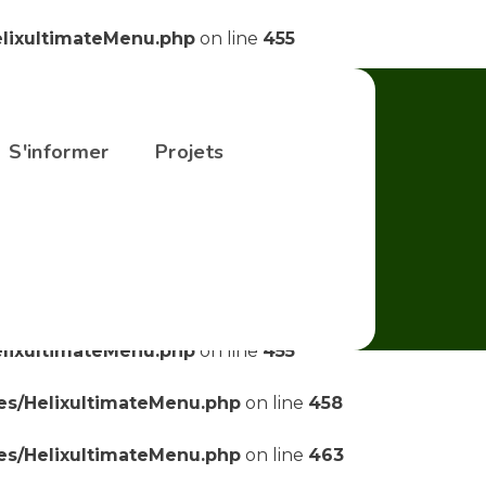
elixultimateMenu.php
on line
455
elixultimateMenu.php
on line
455
ses/HelixultimateMenu.php
on line
458
S'informer
Projets
ses/HelixultimateMenu.php
on line
463
ses/HelixultimateMenu.php
on line
469
elixultimateMenu.php
on line
455
elixultimateMenu.php
on line
455
ses/HelixultimateMenu.php
on line
458
ses/HelixultimateMenu.php
on line
463