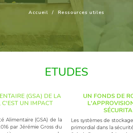
Accueil
Ressources utiles
ETUDES
ENTAIRE (GSA) DE LA
UN FONDS DE R
 C'EST UN IMPACT
L'APPROVISIO
SÉCURITA
té Alimentaire (GSA) de la
Les systèmes de stockage
2016 par Jérémie Gross du
primordial dans la sécuri