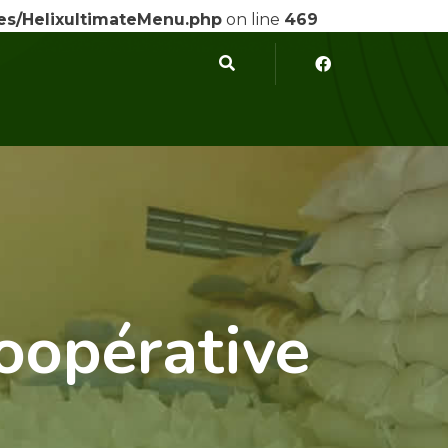
ses/HelixultimateMenu.php
on line
469
Coopérative