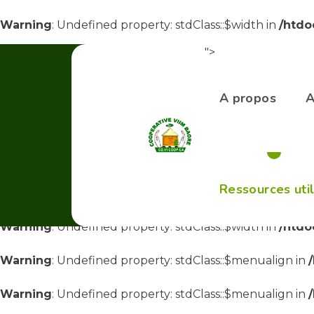
Warning
: Undefined property: stdClass::$width in
/htdo
">
Warning
: Undefined property: stdClass::$width in
/htdo
Warning
: Undefined property: stdClass::$menualign in
A propos
A
Warning
: Undefined property: stdClass::$menualign in
Warning
: Undefined property: stdClass::$menualign in
Ressources uti
Warning
: Undefined property: stdClass::$width in
/htdo
Warning
: Undefined property: stdClass::$width in
/htdo
Warning
: Undefined property: stdClass::$menualign in
Warning
: Undefined property: stdClass::$menualign in