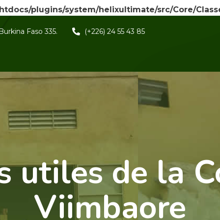
/htdocs/plugins/system/helixultimate/src/Core/Clas
Burkina Faso 335.
(+226) 24 55 43 85
 utiles de la 
Viimbaore