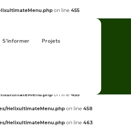
elixultimateMenu.php
on line
455
elixultimateMenu.php
on line
455
ses/HelixultimateMenu.php
on line
458
S'informer
Projets
ses/HelixultimateMenu.php
on line
463
ses/HelixultimateMenu.php
on line
469
elixultimateMenu.php
on line
455
elixultimateMenu.php
on line
455
ses/HelixultimateMenu.php
on line
458
ses/HelixultimateMenu.php
on line
463