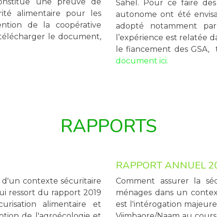
nstitue une preuve de
Sahel. Pour ce faire d
ité alimentaire pour les
autonome ont été envisa
ntion de la coopérative
adopté notamment par 
télécharger le document,
l’expérience est relatée 
le fiancement des GSA,
document ici.
RAPPORTS
RAPPORT ANNUEL 2
 d'un contexte sécuritaire
Comment assurer la sécu
ui ressort du rapport 2019
ménages dans un contexte 
risation alimentaire et
est l'intérogation majeure
otion de l'agroécologie et
Viimbaore/Naam au cours 