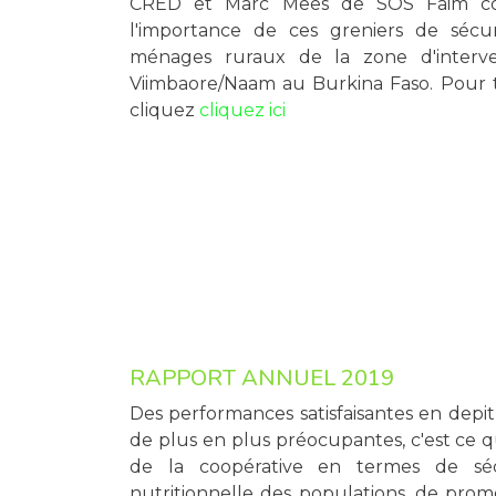
CRED et Marc Mees de SOS Faim co
l'importance de ces greniers de sécur
ménages ruraux de la zone d'interve
Viimbaore/Naam au Burkina Faso. Pour 
cliquez
cliquez ici
RAPPORT ANNUEL 2019
Des performances satisfaisantes en depit
de plus en plus préocupantes, c'est ce q
de la coopérative en termes de sécu
nutritionnelle des populations, de prom