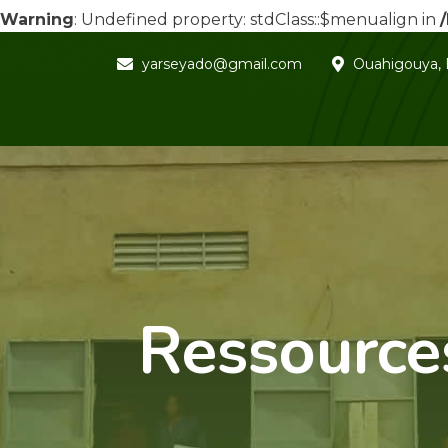
Warning
: Undefined property: stdClass::$menualign in
yarseyado@gmail.com
Ouahigouya, 
Ressources