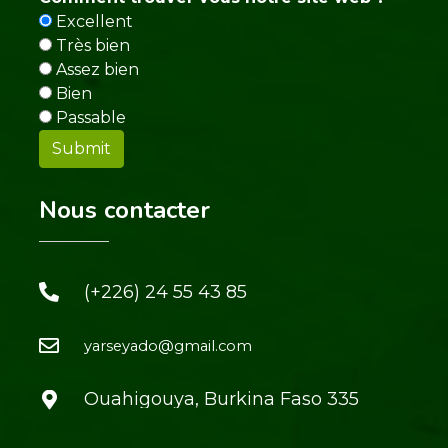
Excellent
Très bien
Assez bien
Bien
Passable
Nous contacter
(+226) 24 55 43 85
yarseyado@gmail.com
Ouahigouya, Burkina Faso 335