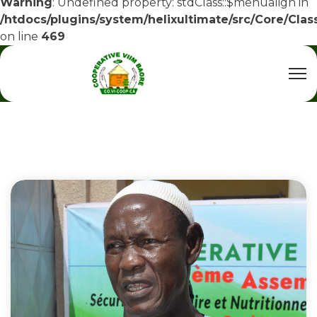
Warning
: Undefined property: stdClass::$menualign in
/htdocs/plugins/system/helixultimate/src/Core/Cla
on line
469