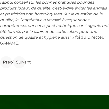
l’appui conseil sur les bonnes pratiques pour des
produits locaux de qualité, c’est-à-dire éviter les engrais
et pesticides non homologuées. Sur la question de la
qualité, la Coopérative a travaillé à acquérir des
compétences sur cet aspect technique car 4 agents ont
été formés par le cabinet de certification pour une
question de qualité et hygiène aussi
» foi du Directeur
GANAME.
Article précédent : Promotion de la sécurité alimenta
Article suivant : Renforcement des capacités d
Précédent
Suivant