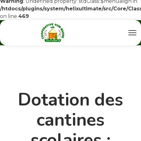
Warning
: Undefined property: stdClass::$menualign in
/htdocs/plugins/system/helixultimate/src/Core/Cla
on line
469
Dotation des
cantines
scolaires :