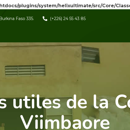
/htdocs/plugins/system/helixultimate/src/Core/Clas
Burkina Faso 335.
(+226) 24 55 43 85
 utiles de la 
Viimbaore