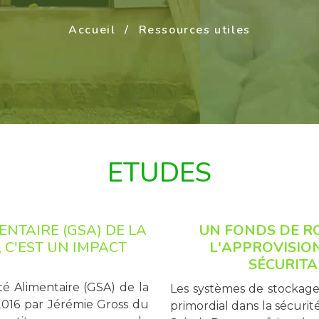
Accueil
Ressources utiles
ETUDES
ENTAIRE (GSA) DE LA
UN FONDS DE R
 C'EST UN IMPACT
L'APPROVISIO
SÉCURITA
té Alimentaire (GSA) de la
Les systèmes de stockage
2016 par Jérémie Gross du
primordial dans la sécuri