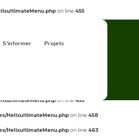
elixultimateMenu.php
on line
455
elixultimateMenu.php
on line
455
ses/HelixultimateMenu.php
on line
458
S'informer
Projets
ses/HelixultimateMenu.php
on line
463
ses/HelixultimateMenu.php
on line
469
elixultimateMenu.php
on line
455
elixultimateMenu.php
on line
455
ses/HelixultimateMenu.php
on line
458
ses/HelixultimateMenu.php
on line
463