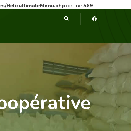
ses/HelixultimateMenu.php
on line
469
Coopérative