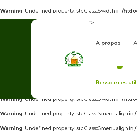
Warning
: Undefined property: stdClass::$width in
/htdo
">
Warning
: Undefined property: stdClass::$width in
/htdo
Warning
: Undefined property: stdClass::$menualign in
A propos
A
Warning
: Undefined property: stdClass::$menualign in
Warning
: Undefined property: stdClass::$menualign in
Ressources uti
Warning
: Undefined property: stdClass::$width in
/htdo
Warning
: Undefined property: stdClass::$width in
/htdo
Warning
: Undefined property: stdClass::$menualign in
Warning
: Undefined property: stdClass::$menualign in