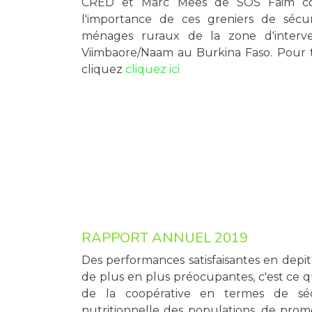
CRED et Marc Mees de SOS Faim co
l'importance de ces greniers de sécur
ménages ruraux de la zone d'interve
Viimbaore/Naam au Burkina Faso. Pour 
cliquez
cliquez ici
RAPPORT ANNUEL 2019
Des performances satisfaisantes en depit
de plus en plus préocupantes, c'est ce q
de la coopérative en termes de sécu
nutritionnelle des populations, de prom