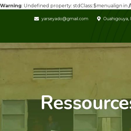
Warning
: Undefined property: stdClass::$menualign in
yarseyado@gmail.com
Ouahigouya, 
Ressources