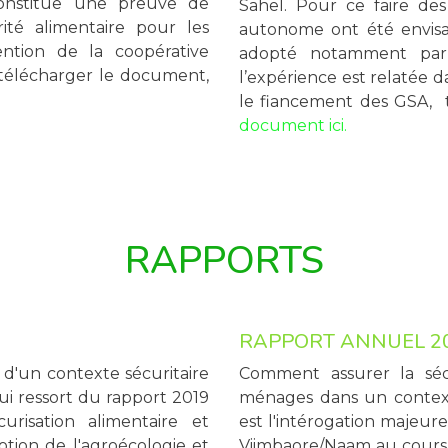
nstitue une preuve de
Sahel. Pour ce faire d
ité alimentaire pour les
autonome ont été envisa
ntion de la coopérative
adopté notamment par 
télécharger le document,
l’expérience est relatée 
le fiancement des GSA,
document ici.
RAPPORTS
RAPPORT ANNUEL 2
 d'un contexte sécuritaire
Comment assurer la sécu
ui ressort du rapport 2019
ménages dans un contexte 
risation alimentaire et
est l'intérogation majeure
otion de l'agroécologie et
Viimbaore/Naam au cours 