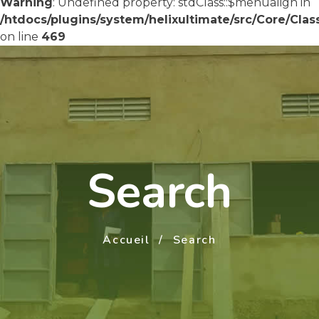
Warning
: Undefined property: stdClass::$menualign in
/htdocs/plugins/system/helixultimate/src/Core/Cla
on line
469
Search
Accueil
Search