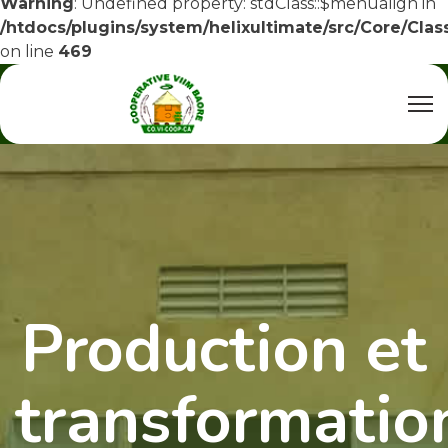
Warning
: Undefined property: stdClass::$menualign in
/htdocs/plugins/system/helixultimate/src/Core/Cla
on line
469
Production et
transformatio