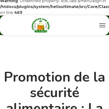
Warning
: Undefined property: stdClass::$menualign in
/htdocs/plugins/system/helixultimate/src/Core/Cla
on line
469
Promotion de la
sécurité
alimentaire : La