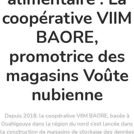
coopérative VIIM
BAORE,
promotrice des
magasins Voûte
nubienne
Depuis 2018, la coopérative VIIM BAORE, basée à
Ouahigouya dans la région du nord s’est lancée dans
la construction de magasins de stockage des denrées