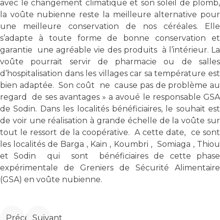
avec le changement climatique et son soleil de plomb,
la voûte nubienne reste la meilleure alternative pour
une meilleure conservation de nos céréales. Elle
s’adapte à toute forme de bonne conservation et
garantie une agréable vie des produits à l’intérieur. La
voûte pourrait servir de pharmacie ou de salles
d’hospitalisation dans les villages car sa température est
bien adaptée. Son coût ne cause pas de problème au
regard de ses avantages » a avoué le responsable GSA
de Sodin. Dans les localités bénéficiaires, le souhait est
de voir une réalisation à grande échelle de la voûte sur
tout le ressort de la coopérative. A cette date, ce sont
les localités de Barga , Kain , Koumbri , Somiaga , Thiou
et Sodin qui sont bénéficiaires de cette phase
expérimentale de Greniers de Sécurité Alimentaire
(GSA) en voûte nubienne.
Article précédent : Projet de renforcement des unités
Article suivant : Viimbaoré et les maires de la r
Précédent
Suivant